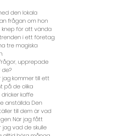
Lära känna varandra, presentation
med den lokala 
nnan frågan om hon 
t knep för att vända 
darbetarundersökning
Mingelkort
enden i ett företag.
a tre magiska 
n.
esteknik, distansmöten
 frågor, upprepade 
r de?
r jag kommer till ett 
Prioritering och planering
t på de olika 
dricker kaffe 
te och samarbetsövningar
 anställda. Den 
äller till dem är vad 
en. När jag fått 
ap
Spelregler
Storgrupp
Styrkekort
 jag vad de skulle 
ag alltid höra många 