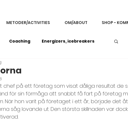
METODER/ACTIVITIES
OM/ABOUT
SHOP - KOM
Coaching
Energizers, icebreakers
g
back och kommunikation
gorna
8
it chef på ett företag som visat dåliga resultat de 
g
Improvisationsövningar
känd för sin förmåga att snabbt få fart på företag 
 När hon varit på företaget i ett år, började det 
rna såg lovande ut. Den största skillnaden var dock 
Koncentration och fokus
Konflikthantering
iverad.