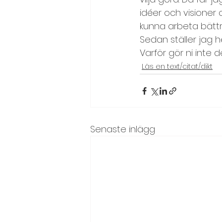
idéer och visioner 
Syfte och mål
Team, tea
kunna arbeta bättre
Sedan ställer jag h
Varför gör ni inte 
Värderingsövningar
Läs en text/citat/dikt
Senaste inlägg