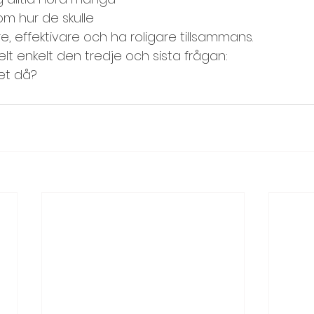
om hur de skulle 
mbuilding
Utvärdering
, effektivare och ha roligare tillsammans.
elt enkelt den tredje och sista frågan:
det då?