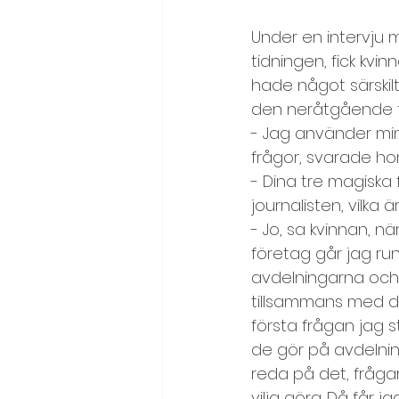
Kreativitet, idégenerering
Under en intervju 
tidningen, fick kvi
hade något särskil
Läs en text/citat/dikt
Me
den neråtgående tr
- Jag använder min
frågor, svarade ho
Målbild och visioner
Möt
- Dina tre magiska
journalisten, vilka ä
- Jo, sa kvinnan, nä
Motivation och effektivitet
företag går jag run
avdelningarna och 
Problemlösning
Samarbe
tillsammans med de
första frågan jag st
de gör på avdelning
Självkänsla och självledarsk
reda på det, frågar
vilja göra. Då får j