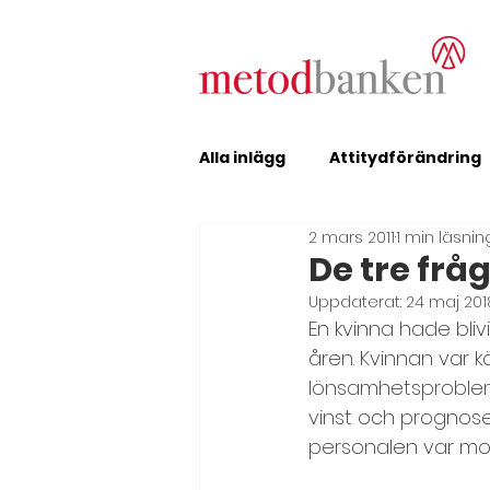
Alla inlägg
Attitydförändring
2 mars 2011
1 min läsnin
Erfarenhetsutbyte
Feed
De tre frå
Uppdaterat:
24 maj 201
En kvinna hade bliv
Förändring, metodutvecklin
åren. Kvinnan var 
lönsamhetsproblem.
vinst och prognose
Inledning och avslutning
personalen var mot