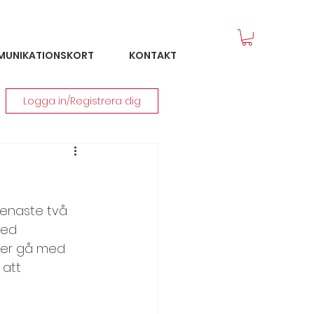
MUNIKATIONSKORT
KONTAKT
Logga in/Registrera dig
senaste två 
med 
åter gå med 
att 