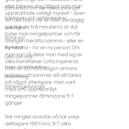
eller hennes dag. Något som man 
Samarbete och samarbetsövningar
uppskattade väldigt mycket - även 
Självkänsla och självledarskap
om det bara var en liten vardaglig 
sak. När de två minuterna är slut 
Spelregler
byter man mingelpartner och får 
Storgrupp
återigen berätta samma - eller en 
ny historia - för en ny person. Om 
Styrkekort
man kan så delar man med sig av 
Syfte och mål
olika berättelser (ofta inspireras 
Team, teambuilding
man av att höra någon annans 
historia och kommer då att tänka 
Utvärdering
på något ytterligare  man varit 
Värderingsövningar
med om). Upprepa! Byt 
mingelpartner åtminstone 5-7 
gånger.
När minglet avslutas så har varje 
deltagare fått höra  5-7 olika 