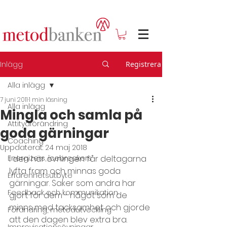
Inlägg
Registrera
Alla inlägg
7 juni 2011
1 min läsning
Alla inlägg
Mingla och samla på
Attitydförändring
goda gärningar
Coaching
Uppdaterat:
24 maj 2018
Energizers, icebreakers
I den här övningen får deltagarna 
lyfta fram och minnas goda 
Erfarenhetsutbyte
gärningar. Saker som andra har 
Feedback och kommunikation
gjort för dem - något som de 
minns med tacksamhet och gjorde 
Förändring, metodutveckling
att den dagen blev extra bra. 
Improvisationsövningar