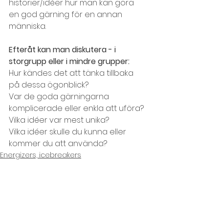
historier/idéer hur man kan göra 
en god gärning för en annan 
människa.
Efteråt kan man diskutera - i 
storgrupp eller i mindre grupper:
Hur kändes det att tänka tillbaka 
på dessa ögonblick?
Var de goda gärningarna 
komplicerade eller enkla att uföra?
Vilka idéer var mest unika?
Vilka idéer skulle du kunna eller 
kommer du att använda?
Energizers, icebreakers
Visa alla
Senaste inlägg