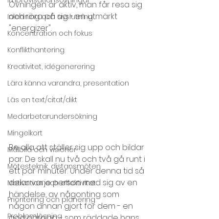
Övningen är aktiv, man får resa sig 
och röra på sig - en utmärkt 
Inledning och avslutning
"energizer".
Koncentration och fokus
Konflikthantering
Kreativitet, idégenerering
Lära känna varandra, presentation
Läs en text/citat/dikt
Medarbetarundersökning
Mingelkort
Be alla att ställer sig upp och bildar 
Målbild och visioner
par. De skall nu två och två gå runt i 
Mötesteknik, distansmöten
ett par minuter. Under denna tid så 
delar varje person med sig av en 
Motivation och effektivitet
händelse, av någonting som 
Prioritering och planering
någon annan gjort för dem - en 
Problemlösning
god gärning - som räddade hans 