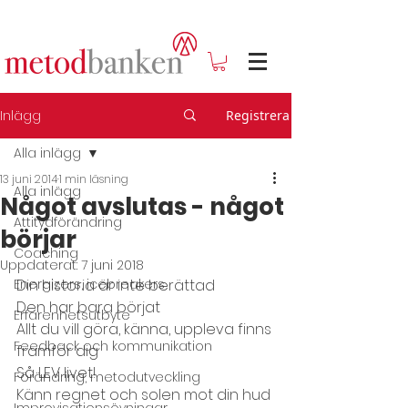
Inlägg
Registrera
Alla inlägg
13 juni 2014
1 min läsning
Alla inlägg
Något avslutas - något
Attitydförändring
börjar
Coaching
Uppdaterat:
7 juni 2018
Energizers, icebreakers
Din historia är inte berättad
Den har bara börjat
Erfarenhetsutbyte
Allt du vill göra, känna, uppleva finns 
Feedback och kommunikation
framför dig
Så LEV livet!
Förändring, metodutveckling
Känn regnet och solen mot din hud
Improvisationsövningar