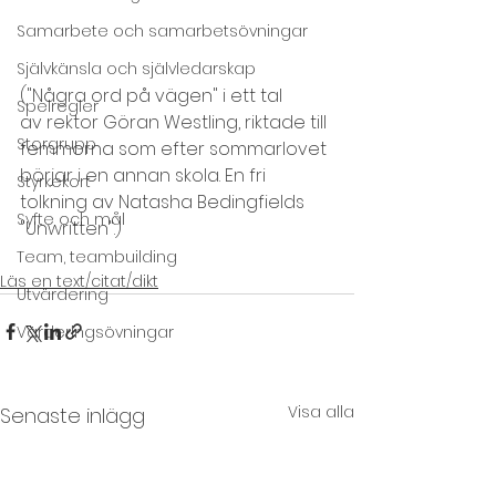
Samarbete och samarbetsövningar
Självkänsla och självledarskap
("Några ord på vägen" i ett tal 
Spelregler
av rektor Göran Westling, riktade till 
Storgrupp
femmorna som efter sommarlovet 
börjar i en annan skola. En fri 
Styrkekort
tolkning av Natasha Bedingfields 
Syfte och mål
"Unwritten".)
Team, teambuilding
Läs en text/citat/dikt
Utvärdering
Värderingsövningar
Visa alla
Senaste inlägg