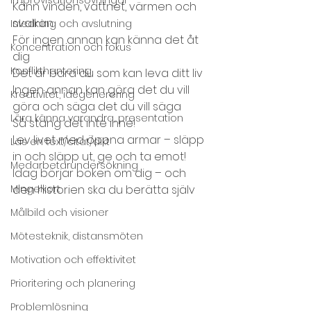
Känn vinden, vattnet, värmen och 
svalkan
Inledning och avslutning
För ingen annan kan känna det åt 
Koncentration och fokus
dig
Konflikthantering
Det är bara du som kan leva ditt liv
Ingen annan kan göra det du vill 
Kreativitet, idégenerering
göra och säga det du vill säga
Lära känna varandra, presentation
Så stäng det inte inne!
Lev livet med öppna armar – släpp 
Läs en text/citat/dikt
in och släpp ut, ge och ta emot!
Medarbetarundersökning
Idag börjar boken om dig – och 
Mingelkort
den historien ska du berätta själv
Målbild och visioner
Mötesteknik, distansmöten
Motivation och effektivitet
Prioritering och planering
Problemlösning