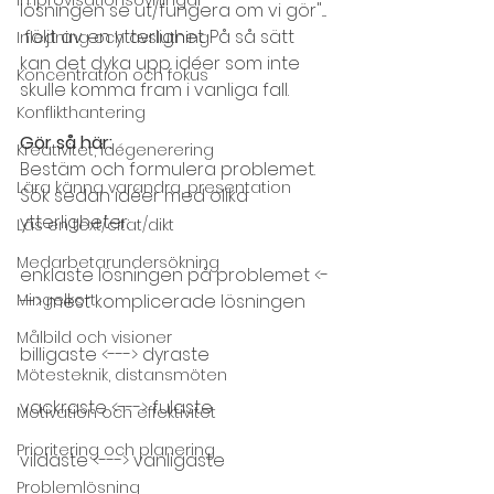
lösningen se ut/fungera om vi gör".... 
 följt av en ytterlighet. På så sätt 
Inledning och avslutning
kan det dyka upp idéer som inte 
Koncentration och fokus
skulle komma fram i vanliga fall.
Konflikthantering
Gör så här:
Kreativitet, idégenerering
Bestäm och formulera problemet.
Lära känna varandra, presentation
Sök sedan idéer med olika 
ytterligheter:
Läs en text/citat/dikt
Medarbetarundersökning
enklaste lösningen på problemet <-
Mingelkort
--> mest komplicerade lösningen
Målbild och visioner
billigaste <---> dyraste
Mötesteknik, distansmöten
vackraste <---> fulaste
Motivation och effektivitet
Prioritering och planering
vildaste <---> vanligaste
Problemlösning