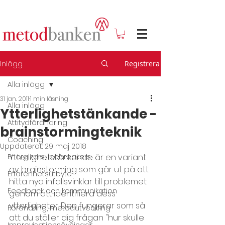
Inlägg
Registrera
Alla inlägg
31 jan. 2011
1 min läsning
Alla inlägg
Ytterlighetstänkande -
Attitydförändring
brainstormingteknik
Coaching
Uppdaterat:
29 maj 2018
Energizers, icebreakers
Ytterlighetstänkande är en variant 
av brainstorming som går ut på att 
Erfarenhetsutbyte
hitta nya infallsvinklar till problemet 
Feedback och kommunikation
genom att identifiera dess 
ytterligheter. Den fungerar som så 
Förändring, metodutveckling
att du ställer dig frågan "hur skulle 
Improvisationsövningar