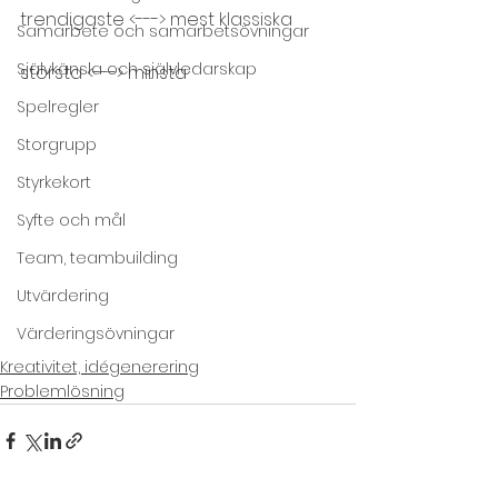
trendigaste <---> mest klassiska
Samarbete och samarbetsövningar
Självkänsla och självledarskap
största <---> minsta
Spelregler
Storgrupp
Styrkekort
Syfte och mål
Team, teambuilding
Utvärdering
Värderingsövningar
Kreativitet, idégenerering
Problemlösning