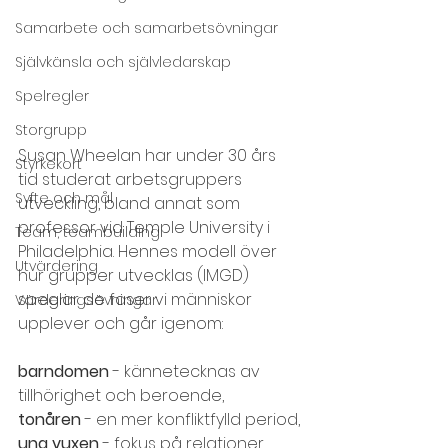
Samarbete och samarbetsövningar
Självkänsla och självledarskap
Spelregler
Storgrupp
Susan Wheelan har under 30 års 
Styrkekort
tid studerat arbetsgruppers 
Syfte och mål
utveckling, bland annat som 
professor vid Temple University i 
Team, teambuilding
Philadelphia. Hennes modell över 
Utvärdering
hur grupper utvecklas (IMGD) 
speglar de faser vi människor 
Värderingsövningar
upplever och går igenom:
barndomen 
- kännetecknas av 
tillhörighet och beroende,
tonåren 
- en mer konfliktfylld period,
ung vuxen 
- fokus på relationer, 