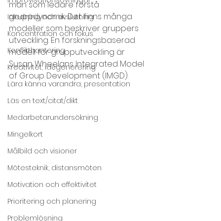
man som ledare förstå 
gruppdynamik. Det finns många 
Inledning och avslutning
modeller som beskriver gruppers 
Koncentration och fokus
utveckling. En forskningsbaserad 
Konflikthantering
modell för grupputveckling är 
Susan Wheelans Integrated Model 
Kreativitet, idégenerering
of Group Development (IMGD).
Lära känna varandra, presentation
Läs en text/citat/dikt
Medarbetarundersökning
Mingelkort
Målbild och visioner
Mötesteknik, distansmöten
Motivation och effektivitet
Prioritering och planering
Problemlösning