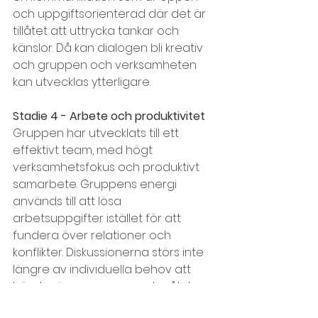
och uppgiftsorienterad där det är 
tillåtet att uttrycka tankar och 
känslor. Då kan dialogen bli kreativ 
och gruppen och verksamheten 
kan utvecklas ytterligare.
Stadie 4 - Arbete och produktivitet
Gruppen har utvecklats till ett 
effektivt team, med högt 
verksamhetsfokus och produktivt 
samarbete. Gruppens energi 
används till att lösa 
arbetsuppgifter istället för att 
fundera över relationer och 
konflikter. Diskussionerna störs inte 
längre av individuella behov att 
hävda sig, opponera mot målet 
eller av rädsla att göra bort sig. 