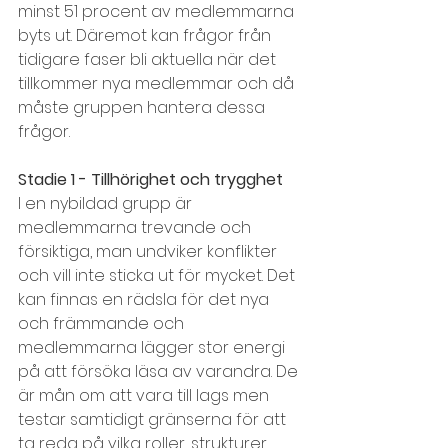
minst 51 procent av medlemmarna 
byts ut. Däremot kan frågor från 
tidigare faser bli aktuella när det 
tillkommer nya medlemmar och då 
måste gruppen hantera dessa 
frågor.
Stadie 1 - Tillhörighet och trygghet
I en nybildad grupp är 
medlemmarna trevande och 
försiktiga, man undviker konflikter 
och vill inte sticka ut för mycket. Det 
kan finnas en rädsla för det nya 
och främmande och 
medlemmarna lägger stor energi 
på att försöka läsa av varandra. De 
är mån om att vara till lags men 
testar samtidigt gränserna för att 
ta reda på vilka roller, strukturer 