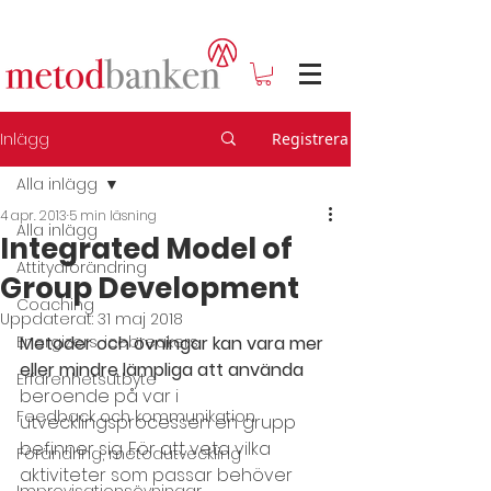
Inlägg
Registrera
Alla inlägg
4 apr. 2013
5 min läsning
Alla inlägg
Integrated Model of
Attitydförändring
Group Development
Coaching
Uppdaterat:
31 maj 2018
Energizers, icebreakers
Metoder och övningar kan vara mer 
eller mindre lämpliga att använda
Erfarenhetsutbyte
beroende på var i 
Feedback och kommunikation
utvecklingsprocessen en grupp 
befinner sig. För att veta vilka 
Förändring, metodutveckling
aktiviteter som passar behöver 
Improvisationsövningar