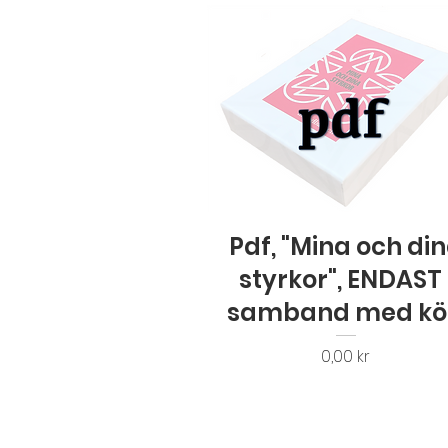
Snabbvisning
Pdf, "Mina och di
styrkor", ENDAST 
samband med k
Pris
0,00 kr