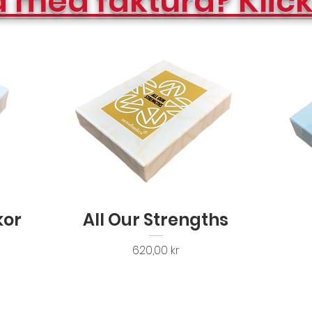
a med faktura? Klick
Snabbvisning
kor
All Our Strengths
Pris
620,00 kr