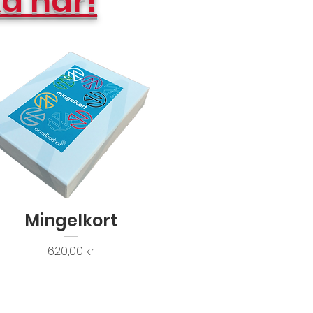
a här!
Snabbvisning
Mingelkort
Pris
620,00 kr