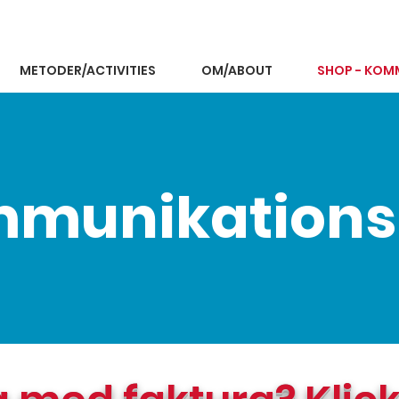
METODER/ACTIVITIES
OM/ABOUT
SHOP - KOM
munikations