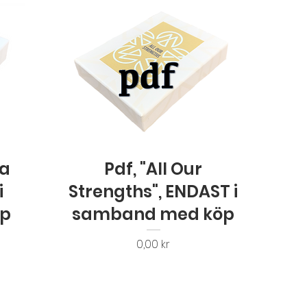
Snabbvisning
na
Pdf, "All Our
i
Strengths", ENDAST i
öp
samband med köp
Pris
0,00 kr