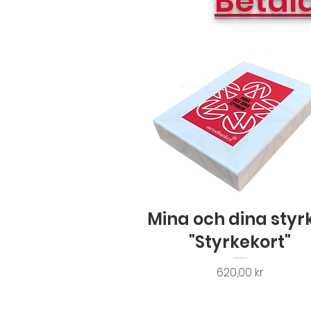
Betal
Snabbvisning
Mina och dina styr
"Styrkekort"
Pris
620,00 kr