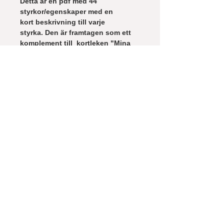
Detta är en pdf med 44
styrkor/egenskaper med en
kort beskrivning till varje
styrka. Den är framtagen som ett
komplement till kortleken "Mina
och dina styrkor". Med hjälp av
denna pdf är det enklare
att genomföra teambuildande
övningar med styrkekort med
deltagare i ett digitalt möte.
Webbutikens allmänna villkor
och be
talningsmetoder
© 2023 by Metodbanken.
Design by
Webular
.