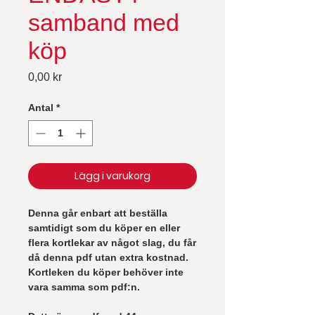
samband med
köp
Pris
0,00 kr
Antal
*
Lägg i varukorg
Denna går enbart att beställa
samtidigt som du köper en eller
flera kortlekar av något slag, du får
då denna pdf utan extra kostnad.
Kortleken du köper behöver inte
vara samma som pdf:n.