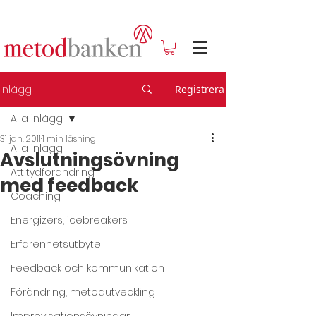
Inlägg
Registrera
Alla inlägg
31 jan. 2011
1 min läsning
Alla inlägg
Avslutningsövning
Attitydförändring
med feedback
Coaching
Energizers, icebreakers
Erfarenhetsutbyte
Feedback och kommunikation
Förändring, metodutveckling
Improvisationsövningar