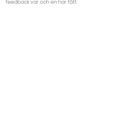
feedback var och en har fått.
Feedback och kommunikation
Motivation och effektivitet
Inledning och avslutning
Visa alla
Senaste inlägg