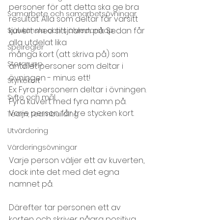
personer för att detta ska ge bra 
Samarbete och samarbetsövningar
resultat. Alla som deltar får varsitt 
kuvert med sitt namn på. Sedan får 
Självkänsla och självledarskap
alla utdelat lika
Spelregler
många kort (att skriva på) som 
Storgrupp
antalet personer som deltar i 
övningen - minus ett!
Styrkekort
Ex: Fyra personern deltar i övningen. 
Syfte och mål
Fyra kuvert med fyra namn på. 
Varje person får tre stycken kort.
Team, teambuilding
Utvärdering
Värderingsövningar
Varje person väljer ett av kuverten, 
dock inte det med det egna 
namnet på.
Därefter tar personen ett av 
korten och skriver några positiva 