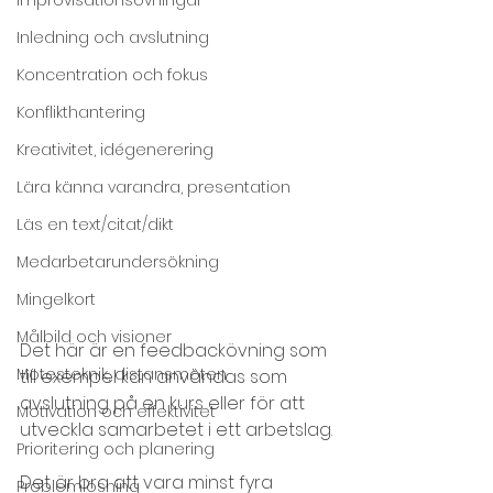
Inledning och avslutning
Koncentration och fokus
Konflikthantering
Kreativitet, idégenerering
Lära känna varandra, presentation
Läs en text/citat/dikt
Medarbetarundersökning
Mingelkort
Målbild och visioner
Det här är en feedbackövning som 
Mötesteknik, distansmöten
till exempel kan användas som 
avslutning på en kurs eller för att 
Motivation och effektivitet
utveckla samarbetet i ett arbetslag.
Prioritering och planering
Det är bra att vara minst fyra 
Problemlösning