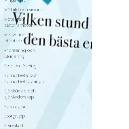
Mingelkort
Målbild och visioner
Mötesteknik,
distansmöten
Motivation och
effektivitet
Prioritering och
planering
Problemlösning
Samarbete och
samarbetsövningar
Självkänsla och
självledarskap
Spelregler
Storgrupp
Styrkekort