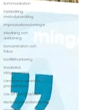
kommunikation
Förändring,
metodutveckling
Improvisationsövningar
Inledning och
avslutning
Koncentration och
fokus
Konflikthantering
Kreativitet,
idégenerering
Lära känna varandra,
presentation
Läs en text/citat/dikt
Medarbetarundersökning