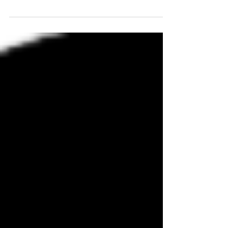
Speedmingel är en favoritövning! Men
ibland finns det inte plats eller är inte
lämpligt av någon annan orsak med ett
stående mingel. Ett...