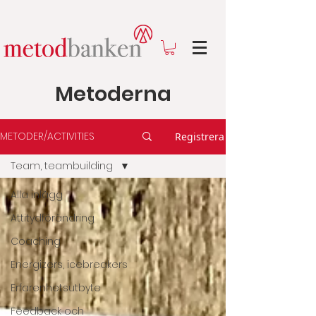
Metoderna
METODER/ACTIVITIES
Registrera
Team, teambuilding
Alla inlägg
Attitydförändring
Coaching
Energizers, icebreakers
Erfarenhetsutbyte
Feedback och