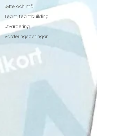
Syfte och mål
Team, teambuilding
Utvärdering
Värderingsövningar