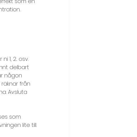
erfekt som en 
tration.
1, 2... osv. 
mnt delbart 
När någon 
 räknar från 
na. Avsluta 
 ses som 
ngen lite till.