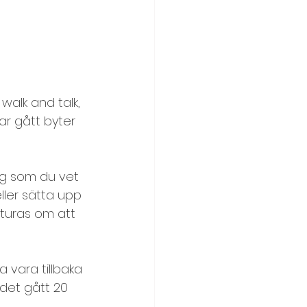
alk and talk, 
r gått byter 
g som du vet 
ller sätta upp 
turas om att 
 vara tillbaka 
det gått 20 