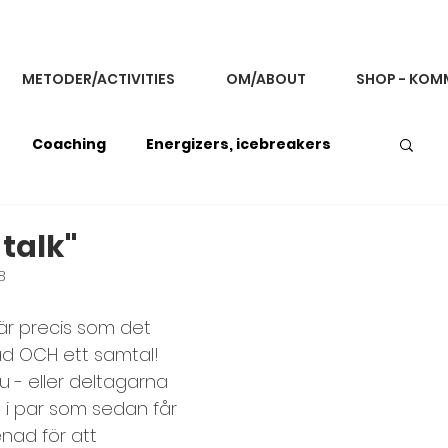
METODER/ACTIVITIES
OM/ABOUT
SHOP - KOM
Coaching
Energizers, icebreakers
back och kommunikation
talk"
8
g
Improvisationsövningar
r precis som det 
d OCH ett samtal! 
du - eller deltagarna 
Koncentration och fokus
Konflikthantering
la i par som sedan får 
nad för att 