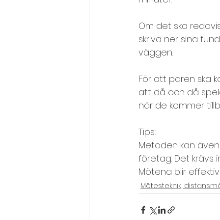
Syfte och mål
Team, tea
Om det ska redovisa
skriva ner sina fu
väggen.
Värderingsövningar
För att paren ska 
att då och då spela 
när de kommer tillb
Tips:
Metoden kan även
företag. Det krävs 
Mötena blir effektiva
Mötesteknik, distansm