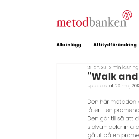
Alla inlägg
Attitydförändring
31 jan. 2011
2 min läsning
Erfarenhetsutbyte
Feed
"Walk and 
Uppdaterat:
29 maj 201
Förändring, metodutvecklin
Den här metoden ä
låter - en promena
Den går till så att 
Inledning och avslutning
själva - delar in al
gå ut på en prome