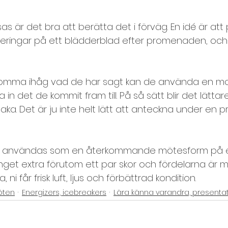
mbuilding
Utvärdering
s är det bra att berätta det i förväg. En idé är att 
nderingar på ett blädderblad efter promenaden, och
komma ihåg vad de har sagt kan de använda en mob
in det de kommit fram till. På så sätt blir det lättar
aka. Det är ju inte helt lätt att anteckna under en p
 användas som en återkommande mötesform på e
inget extra förutom ett par skor och fördelarna är 
, ni får frisk luft, ljus och förbättrad kondition. 
öten
Energizers, icebreakers
Lära känna varandra, presenta