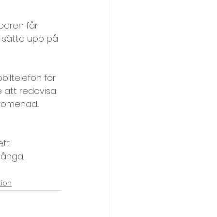
paren får 
 sätta upp på 
iltelefon för 
e att redovisa 
romenad...
tt 
många. 
tion