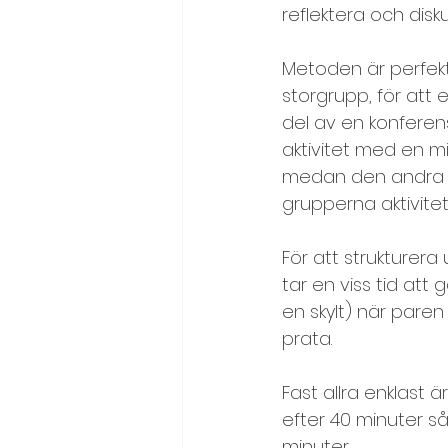
reflektera och disk
Kreativitet, idégenerering
Metoden är perfekt
storgrupp, för att
Läs en text/citat/dikt
Me
del av en konfere
aktivitet med en m
medan den andra ha
Målbild och visioner
Möt
grupperna aktivitet
För att strukture
Motivation och effektivitet
tar en viss tid att
en skylt) när pare
Problemlösning
Samarbe
prata.
Fast allra enklast 
Självkänsla och självledarsk
efter 40 minuter s
minuter.