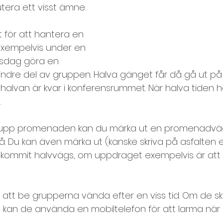
utera ett visst ämne.
Lära känna varandra, presentation
 för att hantera en 
 exempelvis under en 
darbetarundersökning
Mingelkort
nsdag göra en 
indre del av gruppen. Halva gänget får då gå ut på w
lvan är kvar i konferensrummet. När halva tiden ha
esteknik, distansmöten
.
ra upp promenaden kan du märka ut en promenadvä
Prioritering och planering
 gå. Du kan även märka ut (kanske skriva på asfalten e
n kommit halvvägs, om uppdraget exempelvis är att 
te och samarbetsövningar
är att be grupperna vända efter en viss tid. Om de ska
ap
Spelregler
Storgrupp
Styrkekort
å kan de använda en mobiltelefon för att larma när 