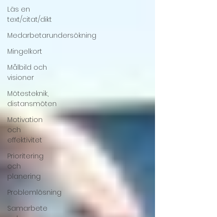
Läs en
text/citat/dikt
Medarbetarundersökning
Mingelkort
Målbild och
visioner
Mötesteknik,
distansmöten
Motivation
och
effektivitet
Prioritering
och
planering
Problemlösning
Samarbete