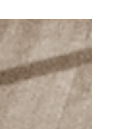
"Bragdguldet" gick år 2014 till
skiddamernas stafettlag som tog OS-
guld i Sotji med motiveringen: ”För...