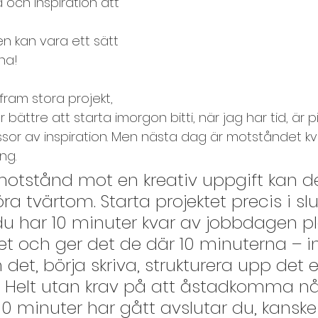
id och inspiration att 
Lära känna varandra, presentation
 kan vara ett sätt 
rna!
darbetarundersökning
Mingelkort
 fram stora projekt, 
 bättre att starta imorgon bitti, när jag har tid, är 
esteknik, distansmöten
sor av inspiration. Men nästa dag är motståndet kv
ng.
motstånd mot en kreativ uppgift kan de
Prioritering och planering
ra tvärtom. Starta projektet precis i slu
du har 10 minuter kvar av jobbdagen pl
te och samarbetsövningar
et och ger det de där 10 minuterna – in
det, börja skriva, strukturera upp det el
. Helt utan krav på att åstadkomma nå
ap
Spelregler
Storgrupp
Styrkekort
10 minuter har gått avslutar du, kanske 