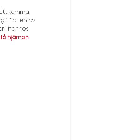
 
 att komma 
ift" är en av 
r i hennes 
få hjärnan 