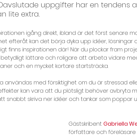
avslutade uppgifter har en tendens at
 lite extra.
mbuilding
Utvärdering
rationen igång direkt, ibland är det först senare m
t efteråt kan det börja dyka upp idéer, lösningar 
ligt finns inspirationen där! När du plockar fram proj
betydligt lättare och roligare att arbeta vidare med
laner och en mycket kortare startsträcka.
ka användas med försiktighet om du är stressad elle
effekter kan vara att du plötsligt behöver avbryta 
 att snabbt skriva ner idéer och tankar som poppar u
Gästskribent 
Gabriella We
författare och föreläsare