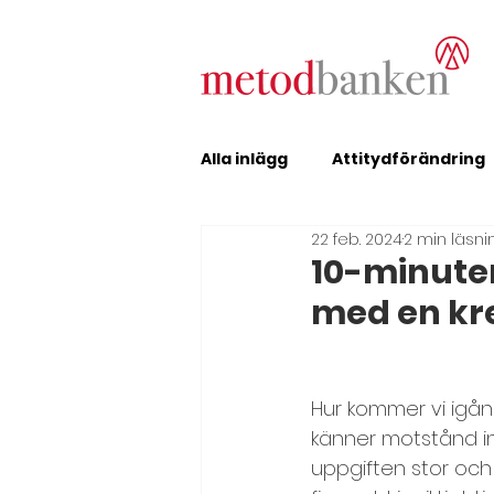
Alla inlägg
Attitydförändring
22 feb. 2024
2 min läsni
Erfarenhetsutbyte
Feed
10-minute
med en kre
Förändring, metodutvecklin
Hur kommer vi igån
Inledning och avslutning
känner motstånd in
uppgiften stor och l