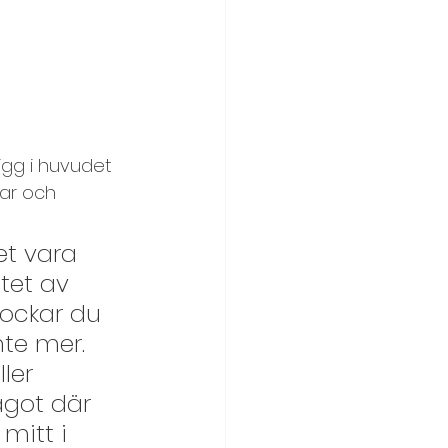
pigg i huvudet 
ar och 
t vara 
tet av 
ockar du 
te mer. 
ler 
got där 
mitt i 