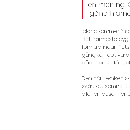
en mening. O
igång hjärnan
Syfte och mål
Team, tea
Ibland kommer inspi
Värderingsövningar
Det närmaste dygne
formuleringar. Plöts
gång kan det vara 
påbörjade idéer, p
Den här tekniken s
svårt att somna. Bi
eller en dusch för