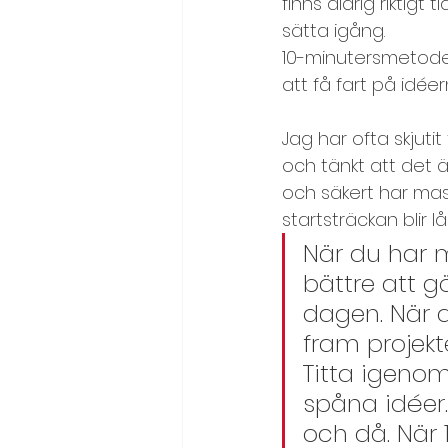
finns aldrig riktigt t
Kreativitet, idégenerering
sätta igång. 
10-minutersmetoden
att få fart på idée
Läs en text/citat/dikt
Me
Jag har ofta skjutit
och tänkt att det är
Målbild och visioner
Möt
och säkert har mas
startsträckan blir lå
När du har 
Motivation och effektivitet
bättre att gö
dagen. När 
Problemlösning
Samarbe
fram projekt
Titta igenom 
spåna idéer
Självkänsla och självledarsk
och då. När 