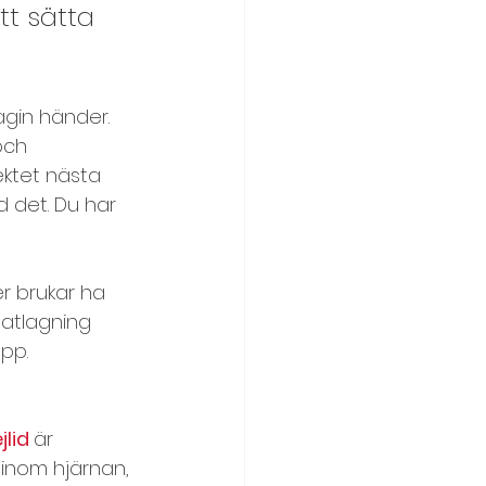
t sätta 
agin händer. 
och 
ektet nästa 
 det. Du har 
r brukar ha 
matlagning 
pp.
jlid
är 
 inom hjärnan, 