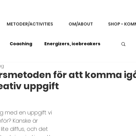
METODER/ACTIVITIES
OM/ABOUT
SHOP - KOM
Coaching
Energizers, icebreakers
ng
back och kommunikation
rsmetoden för att komma ig
ativ uppgift
g
Improvisationsövningar
g med en uppgift vi 
Koncentration och fokus
Konflikthantering
för? Kanske är 
ite diffus, och det 