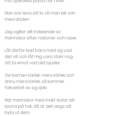
mitt speciella patos här i livet.
Man bör leva sitt liv så man blir vän 
med döden.
Jag ogillar allt indelande av 
människor efter nationer och raser.
Låt därför livet bära med sig vad 
det vill, och låt mig vara stark nog 
att ta emot vad det bjuder.
Ge barnen kärlek, mera kärlek och 
ännu mera kärlek, så kommer 
folkvettet av sig själv.
När människor med makt slutar att 
lyssna på folk, då är det dags att 
byta ut dem.