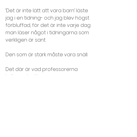
‘Det är inte lätt att vara barn’ läste 
jag i en tidning- och jag blev högst 
förbluffad, för det är inte varje dag 
man läser något i tidningarna som 
verkligen är sant.
Den som är stark måste vara snäll.
Det där är vad professorerna 
kallar en kratta.
Det har jag aldrig provat förut, så 
det klarar jag säkert!
Det är ingen ordning på allting, 
man hittar inte vartenda dugg.
Man tar lite härifrån och lite 