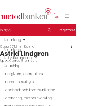
Inlägg
Registrera
Alla inlägg
16 aug. 2011
2 min läsning
Alla inlägg
Astrid Lindgren
Attitydförändring
Uppdaterat:
11 juni 2018
Coaching
Energizers, icebreakers
Erfarenhetsutbyte
Feedback och kommunikation
Förändring, metodutveckling
Improvisationsövningar