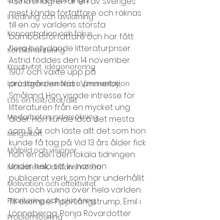
Astrid Lindgren är en av Sveriges 
mest kända författare och räknas 
Inledning och avslutning
till en av världens största 
Koncentration och fokus
barnboksförfattare och har fått 
flera betydande litteraturpriser. 
Konflikthantering
Astrid föddes den 14 november 
Kreativitet, idégenerering
1907 och växte upp på 
prästgården Näs i Vimmerby, 
Lära känna varandra, presentation
Småland. Hon visade intresse för 
Läs en text/citat/dikt
litteraturen från en mycket ung 
Medarbetarundersökning
ålder. Hon kunde läsa det mesta 
som 5 år och läste allt det som hon 
Mingelkort
kunde få tag på. Vid 13 års ålder fick 
Målbild och visioner
hon en del i den lokala tidningen. 
Under hela sitt liv har hon 
Mötesteknik, distansmöten
publicerat verk som har underhållit 
Motivation och effektivitet
barn och vuxna över hela världen. 
Prioritering och planering
Till exempel Pippi Långstrump, Emil i 
Lönneberga, Ronja Rövardotter 
Problemlösning