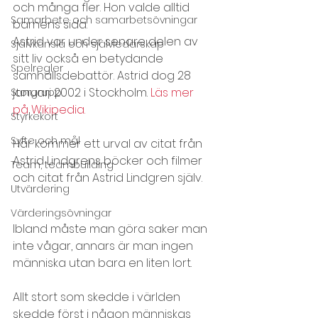
och många fler. Hon valde alltid 
Samarbete och samarbetsövningar
barnens sida.
Astrid var under senare delen av 
Självkänsla och självledarskap
sitt liv också en betydande 
Spelregler
samhällsdebattör. Astrid dog 28 
januari 2002 i Stockholm. 
Läs mer 
Storgrupp
på Wikipedia.
Styrkekort
Syfte och mål
Här kommer ett urval av citat från 
Astrid Lindgrens böcker och filmer 
Team, teambuilding
och citat från Astrid Lindgren själv.
Utvärdering
Värderingsövningar
Ibland måste man göra saker man 
inte vågar, annars är man ingen 
människa utan bara en liten lort.
Allt stort som skedde i världen 
skedde först i någon människas 