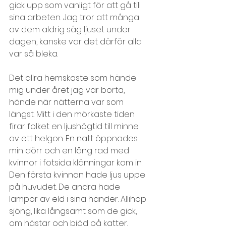
gick upp som vanligt för att gå till 
sina arbeten. Jag tror att många 
av dem aldrig såg ljuset under 
dagen, kanske var det därför alla 
var så bleka.
Det allra hemskaste som hände 
mig under året jag var borta, 
hände när nätterna var som 
längst. Mitt i den mörkaste tiden 
firar folket en ljushögtid till minne 
av ett helgon. En natt öppnades 
min dörr och en lång rad med 
kvinnor i fotsida klänningar kom in. 
Den första kvinnan hade ljus uppe 
på huvudet. De andra hade 
lampor av eld i sina händer. Allihop 
sjöng, lika långsamt som de gick, 
om hästar och bjöd på katter.