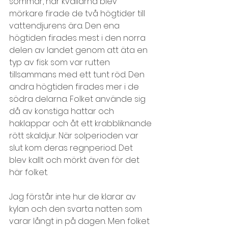
sommar, när kvällarna blev 
mörkare firade de två högtider till 
vattendjurens ära. Den ena 
högtiden firades mest i den norra 
delen av landet genom att äta en 
typ av fisk som var rutten 
tillsammans med ett tunt röd. Den 
andra högtiden firades mer i de 
södra delarna. Folket använde sig 
då av konstiga hattar och 
haklappar och åt ett krabbliknande 
rött skaldjur. När solperioden var 
slut kom deras regnperiod. Det 
blev kallt och mörkt även för det 
här folket.
Jag förstår inte hur de klarar av 
kylan och den svarta natten som 
varar långt in på dagen. Men folket 