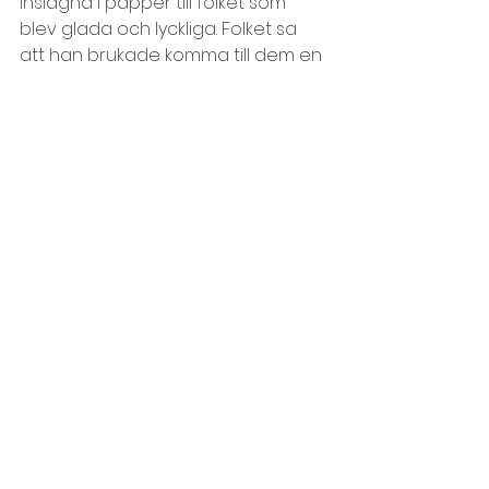
inslagna i papper till folket som 
blev glada och lyckliga. Folket sa 
att han brukade komma till dem en 
gång om året.
Det var ett mycket underligt och 
exotiskt folk jag besökte. Tyvärr 
hann jag inte utforska det i mer än 
ett år eftersom mina pengar tog 
slut och jag var tvungen att åka 
hem. Men om du har pengar över 
och inte vet vart du ska åka på 
semester så tycker jag att du ska 
resa dit!
Frågor att fundera och diskutera 
efter sagan:
- Kände ni igen folket och landet, 