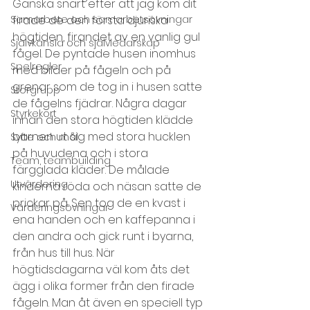
Ganska snart efter att jag kom dit 
Samarbete och samarbetsövningar
firade de den första djuriska 
högtiden, firandet av en vanlig gul 
Självkänsla och självledarskap
fågel. De pyntade husen inomhus 
Spelregler
med bilder på fågeln och på 
grenar som de tog in i husen satte 
Storgrupp
de fågelns fjädrar. Några dagar 
Styrkekort
innan den stora högtiden klädde 
barnen ut sig med stora hucklen 
Syfte och mål
på huvudena och i stora 
Team, teambuilding
färgglada kläder. De målade 
Utvärdering
kinderna röda och näsan satte de 
prickar på. Sen tog de en kvast i 
Värderingsövningar
ena handen och en kaffepanna i 
den andra och gick runt i byarna, 
från hus till hus. När 
högtidsdagarna väl kom åts det 
ägg i olika former från den firade 
fågeln. Man åt även en speciell typ 