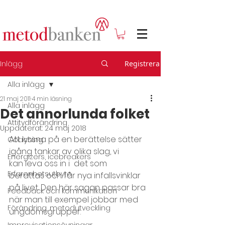
Inlägg
Registrera
Alla inlägg
21 maj 2011
4 min läsning
Alla inlägg
Det annorlunda folket
Attitydförändring
Uppdaterat:
24 maj 2018
Att lyssna på en berättelse sätter 
Coaching
igång tankar av olika slag, vi 
Energizers, icebreakers
kan leva oss in i  det som 
Erfarenhetsutbyte
berättas och får nya infallsvinklar 
på livet. Den här sagan passar bra 
Feedback och kommunikation
när man till exempel jobbar med 
Förändring, metodutveckling
ungdomsgrupper.
Improvisationsövningar