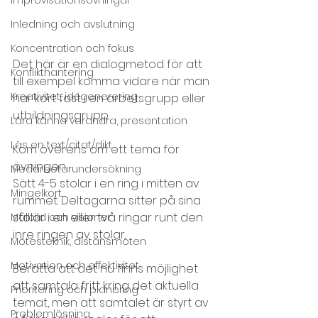
Inledning och avslutning
Koncentration och fokus
Det här är en dialogmetod för att 
Konflikthantering
till exempel komma vidare när man 
Kreativitet, idégenerering
har kört fast i en arbetsgrupp eller 
utbildningsgrupp.
Lära känna varandra, presentation
Läs en text/citat/dikt
Kom överens om ett tema för 
övningen.
Medarbetarundersökning
Sätt 4-5 stolar i en ring i mitten av 
Mingelkort
rummet. Deltagarna sitter på sina 
stolar i en eller två ringar runt den 
Målbild och visioner
inre ringen av stolar.
Mötesteknik, distansmöten
Motivation och effektivitet
Berätta att det nu finns möjlighet 
att samtala fritt kring det aktuella 
Prioritering och planering
temat, men att samtalet är styrt av 
Problemlösning