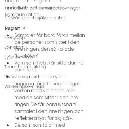
några enkla regler för att 
underlätta reflektion och 
Samarbete och samarbetsövningar
kommunikation:
Självkänsla och självledarskap
Spelregler
Regler:
Samtalet får bara föras mellan 
Storgrupp
de personer som sitter i den 
Styrkekort
inre ringen, den så kallade 
"fiskskålen".
Syfte och mål
Vem som helst får sitta där, när 
Team, teambuilding
som helst.
De som sitter i de yttre 
Utvärdering
ringarna får inte säga något, 
Värderingsövningar
varken med varandra eller 
med de som sitter i den inre 
ringen. De får bara lyssna till 
samtalet i den inre ringen, och 
reflektera tyst för sig själv.
De som samtalar med 