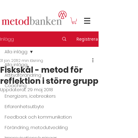
Inlägg
Registrera
Alla inlägg
31 jan. 2011
2 min läsning
Alla inlägg
Fiskskål - metod för
Attitydförändring
reflektion i större grupp
Coaching
Uppdaterat:
29 maj 2018
Energizers, icebreakers
Erfarenhetsutbyte
Feedback och kommunikation
Förändring, metodutveckling
Improvisationsövningar