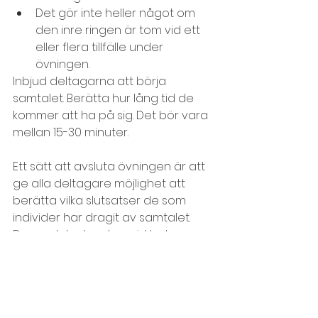
Det gör inte heller något om 
den inre ringen är tom vid ett 
eller flera tillfälle under 
övningen.
Inbjud deltagarna att börja 
samtalet. Berätta hur lång tid de 
kommer att ha på sig. Det bör vara 
mellan 15-30 minuter.
Ett sätt att avsluta övningen är att 
ge alla deltagare möjlighet att 
berätta vilka slutsatser de som 
individer har dragit av samtalet. 
Dessa slutsatser kan vid behov 
noteras på ett blädderblock. 
Poängtera att deltagarna inte 
behöver vara överens om 
slutsatserna.