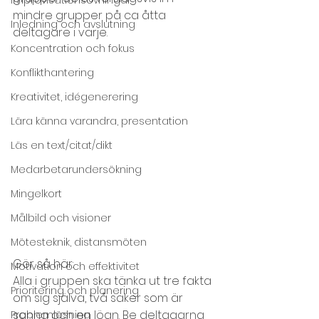
mindre grupper på ca åtta 
Inledning och avslutning
deltagare i varje. 
Koncentration och fokus
Konflikthantering
Kreativitet, idégenerering
Lära känna varandra, presentation
Läs en text/citat/dikt
Medarbetarundersökning
Mingelkort
Målbild och visioner
Mötesteknik, distansmöten
Gör så här:
Motivation och effektivitet
Alla i gruppen ska tänka ut tre fakta 
Prioritering och planering
om sig själva, två saker som är 
sanna och en lögn. Be deltagarna 
Problemlösning