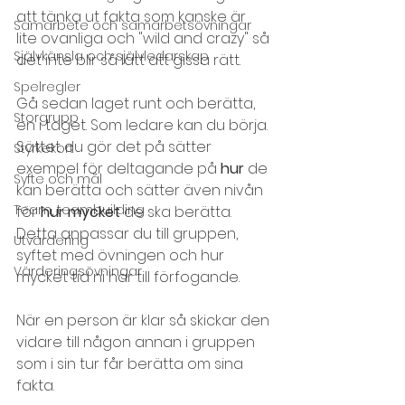
att tänka ut fakta som kanske är 
Samarbete och samarbetsövningar
lite ovanliga och "wild and crazy" så 
Självkänsla och självledarskap
det inte blir så lätt att gissa rätt. 
Spelregler
Gå sedan laget runt och berätta, 
Storgrupp
en i taget. Som ledare kan du börja. 
Sättet du gör det på sätter 
Styrkekort
exempel för deltagande på 
hur 
de 
Syfte och mål
kan berätta och sätter även nivån 
Team, teambuilding
för 
hur mycket 
de ska berätta. 
Detta anpassar du till gruppen, 
Utvärdering
syftet med övningen och hur 
Värderingsövningar
mycket tid ni har till förfogande. 
När en person är klar så skickar den 
vidare till någon annan i gruppen 
som i sin tur får berätta om sina 
fakta.