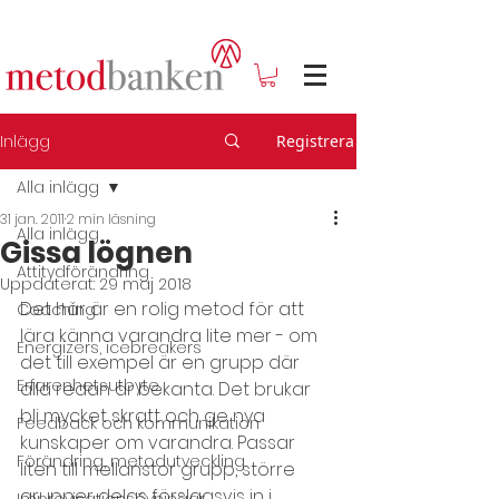
Inlägg
Registrera
Alla inlägg
31 jan. 2011
2 min läsning
Alla inlägg
Gissa lögnen
Attitydförändring
Uppdaterat:
29 maj 2018
Det här är en rolig metod för att 
Coaching
lära känna varandra lite mer - om 
Energizers, icebreakers
det till exempel är en grupp där 
Erfarenhetsutbyte
alla redan är bekanta. Det brukar 
bli mycket skratt och ge nya 
Feedback och kommunikation
kunskaper om varandra. Passar 
Förändring, metodutveckling
liten till mellanstor grupp, större 
grupper delas förslagsvis in i 
Improvisationsövningar