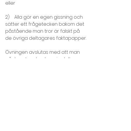
eller
2)    Alla gör en egen gissning och 
sätter ett frågetecken bakom det 
påstående man tror är falskt på 
de övriga deltagares faktapapper.
Övningen avslutas med att man 
går laget runt och varje deltagare 
avslöjar vilken av faktauppgifterna 
som är falsk.
Team, teambuilding
Kreativitet, idégenerering
Lära känna varandra, presentation
Visa alla
Senaste inlägg