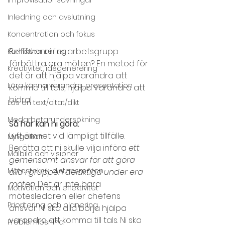
Inledning och avslutning
Koncentration och fokus
Behöver ni i er arbetsgrupp 
Konflikthantering
förbättra era möten? En metod för 
Kreativitet, idégenerering
det är att hjälpa varandra att 
Lära känna varandra, presentation
komma till tals, hjälpa varandra att 
bidra!
Läs en text/citat/dikt
Medarbetarundersökning
Så här kan ni göra:
Lyft ämnet vid lämpligt tillfälle. 
Mingelkort
Berätta att ni skulle vilja införa 
ett 
Målbild och visioner
gemensamt ansvar för att göra 
Mötesteknik, distansmöten
alla i gruppen delaktiga under era 
möten
. Det är inte bara 
Motivation och effektivitet
mötesledaren eller chefens 
Prioritering och planering
ansvar. Ni ska alla börja hjälpa 
varandra att komma till tals. Ni ska 
Problemlösning