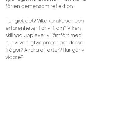
för en gemensam reflektion:
Hur gick det? Vilka kunskaper och 
erfarenheter fick vi fram? Vilken 
skillnad upplever vi jämfört med 
hur vi vanligtvis pratar om dessa 
frågor? Andra effekter? Hur går vi 
vidare?
Fortsätt gärna att utvärdera de 
nya mötesspelreglerna med 
jämna mellanrum. Se dem inte som 
huggna i sten, ni kan lägga till och 
dra ifrån allt efter gruppens behov 
och utveckling. De är er ledstång 
att hålla i för att nå ert mål!
Lycka till!