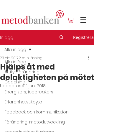
Inlägg
Registrera
Alla inlägg
23 okt. 2017
2 min läsning
Alla inlägg
Hjälps åt med
Attitydförändring
delaktigheten på mötet
Coaching
Uppdaterat:
1 juni 2018
Energizers, icebreakers
Erfarenhetsutbyte
Feedback och kommunikation
Förändring, metodutveckling
Improvisationsövningar