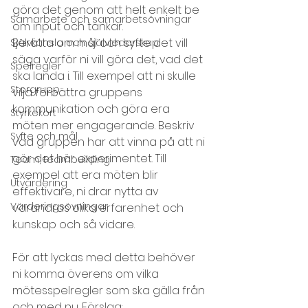
göra det genom att helt enkelt be 
Samarbete och samarbetsövningar
om input och tankar.
Berätta om mål och syfte det vill 
Självkänsla och självledarskap
säga varför ni vill göra det, vad det 
Spelregler
ska landa i. Till exempel att ni skulle 
Storgrupp
vilja förbättra gruppens 
kommunikation och göra era 
Styrkekort
möten mer engagerande. Beskriv 
Syfte och mål
vad gruppen har att vinna på att ni 
gör det här experimentet. Till 
Team, teambuilding
exempel att era möten blir 
Utvärdering
effektivare, ni drar nytta av 
Värderingsövningar
varandras olika erfarenhet och 
kunskap och så vidare.
För att lyckas med detta behöver 
ni komma överens om vilka 
mötesspelregler som ska gälla från 
och med nu. Förslag: