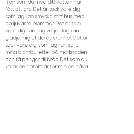
frön som du med ditt vatten har 
fått att gro. Det är tack vare dig 
som jag kan smycka mitt hus med 
de ljuvaste blommor. Det är tack 
vare dig som jag varje dag kan 
glädja mig åt deras skönhet. Det är 
tack vare dig, som jag kan sälja 
mina blombuketter på marknaden 
och få pengar till bröd. Det som du 
kallar en defekt, är för mig en gåva 
och en källa till outsinlig glädje. Vi är 
alla olika, och dessa våra olikheter 
är vår största tillgång, om vi vågar 
stå upp för dom, vill säga. Annars 
blir de bara en källa till bitterhet, 
och bitterhet urholkar själen."
Citat ur "Ljusets dotter" av Elisabet 
Nemert