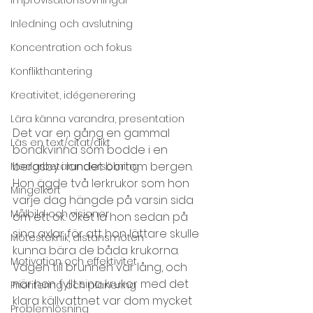
Inledning och avslutning
Koncentration och fokus
Konflikthantering
Kreativitet, idégenerering
Lära känna varandra, presentation
Det var en gång en gammal 
Läs en text/citat/dikt
bondkvinna som bodde i en 
bergsby i landet bortom bergen. 
Medarbetarundersökning
Hon ägde två lerkrukor som hon 
Mingelkort
varje dag hängde på varsin sida 
Målbild och visioner
om ett ok. Oket la hon sedan på 
sina axlar för att hon lättare skulle 
Mötesteknik, distansmöten
kunna bära de båda krukorna. 
Motivation och effektivitet
Vägen till brunnen var lång, och 
när hon fyllt sina krukor med det 
Prioritering och planering
klara källvattnet var dom mycket 
Problemlösning