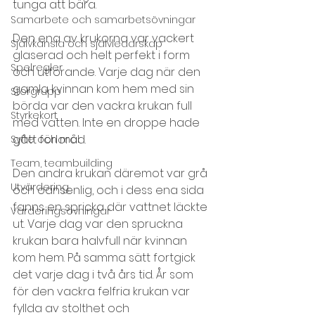
tunga att bära.
Samarbete och samarbetsövningar
Den ena av krukorna var vackert 
Självkänsla och självledarskap
glaserad och helt perfekt i form 
Spelregler
och utförande. Varje dag när den 
gamla kvinnan kom hem med sin 
Storgrupp
börda var den vackra krukan full 
Styrkekort
med vatten. Inte en droppe hade 
gått förlorad. 
Syfte och mål
Team, teambuilding
Den andra krukan däremot var grå 
Utvärdering
och oansenlig, och i dess ena sida 
fanns en spricka där vattnet läckte 
Värderingsövningar
ut. Varje dag var den spruckna 
krukan bara halvfull när kvinnan 
kom hem. På samma sätt fortgick 
det varje dag i två års tid. År som 
för den vackra felfria krukan var 
fyllda av stolthet och 