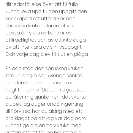
tillfredsställelse över att till fullo 
kunna leva upp till den uppgift den 
var skapad att utföra. För den 
spruckna krukan däremot var 
dessa år fyllda av känslor av 
otillräcklighet och av att inte duga, 
av att inte klara av sin livsuppgift. 
Och varje dag blev till slut en plåga.
En dag stod den spruckna krukan 
inte ut längre. När kvinnan sänkte 
ner den i brunnen ropade den 
högt till henne: "Det är lika gott att 
du låter mig sjunka ner i det svarta 
djupet, jag duger ändå ingenting 
till. Förvisso, har du aldrig med ett 
ord klagat på att jag var dag bara 
kunnat ge dig en halv kruka med 
vatten istället för en hel, som din 