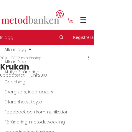
Inlägg
Registrera
Alla inlägg
20 juli 2011
2 min läsning
Alla inlägg
Krukan
Attitydförändring
Uppdaterat:
11 juni 2018
Coaching
Energizers, icebreakers
Erfarenhetsutbyte
Feedback och kommunikation
Förändring, metodutveckling
Improvisationsövningar