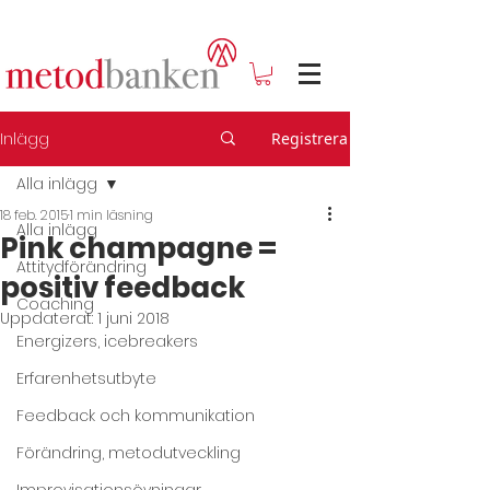
Inlägg
Registrera
Alla inlägg
18 feb. 2015
1 min läsning
Alla inlägg
Pink champagne =
Attitydförändring
positiv feedback
Coaching
Uppdaterat:
1 juni 2018
Energizers, icebreakers
Erfarenhetsutbyte
Feedback och kommunikation
Förändring, metodutveckling
Improvisationsövningar