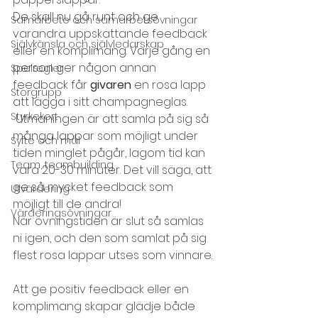
De skall nu gå runt och ge 
Samarbete och samarbetsövningar
varandra uppskattande feedback 
Självkänsla och självledarskap
eller en komplimang. Varje gång en 
person ger någon annan 
Spelregler
feedback får 
givaren
 en rosa lapp 
Storgrupp
att lägga i sitt champagneglas. 
Styrkekort
 Utmaningen är att samla på sig så 
många lappar som möjligt under 
Syfte och mål
tiden minglet pågår, lagom tid kan 
Team, teambuilding
vara 20-30 minuter. Det vill säga, att 
ge så mycket feedback som 
Utvärdering
möjligt till de andra!
Värderingsövningar
När övningstiden är slut så samlas 
ni igen, och den som samlat på sig 
flest rosa lappar utses som vinnare.
Att ge positiv feedback eller en 
komplimang skapar glädje både 