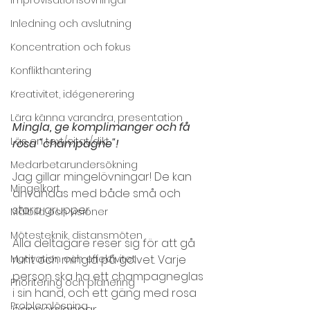
Inledning och avslutning
Koncentration och fokus
Konflikthantering
Kreativitet, idégenerering
Lära känna varandra, presentation
Mingla, ge komplimanger och få 
Läs en text/citat/dikt
rosa "champagne"!
Medarbetarundersökning
Jag gillar mingelövningar! De kan 
Mingelkort
användas med både små och 
stora grupper.
Målbild och visioner
Mötesteknik, distansmöten
Alla deltagare reser sig för att gå 
runt och mingla på golvet. Varje 
Motivation och effektivitet
person ska ha ett champagneglas 
Prioritering och planering
i sin hand, och ett gäng med rosa 
Problemlösning
papperslappar.