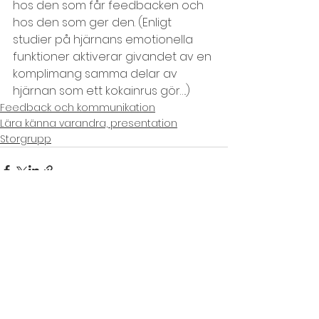
hos den som får feedbacken och 
hos den som ger den. (Enligt 
studier på hjärnans emotionella 
funktioner aktiverar givandet av en 
komplimang samma delar av 
hjärnan som ett kokainrus gör….)
Feedback och kommunikation
Lära känna varandra, presentation
Storgrupp
Visa alla
Senaste inlägg