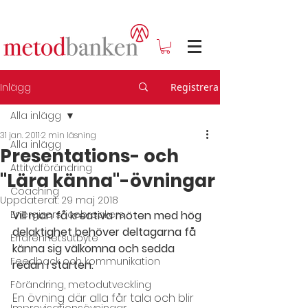
Inlägg
Registrera
Alla inlägg
31 jan. 2011
2 min läsning
Alla inlägg
Presentations- och
Attitydförändring
"Lära känna"-övningar
Coaching
Uppdaterat:
29 maj 2018
Energizers, icebreakers
Vill man få kreativa möten med hög 
delaktighet behöver deltagarna få 
Erfarenhetsutbyte
känna sig välkomna och sedda 
Feedback och kommunikation
redan i starten.
Förändring, metodutveckling
En övning där alla får tala och blir 
Improvisationsövningar