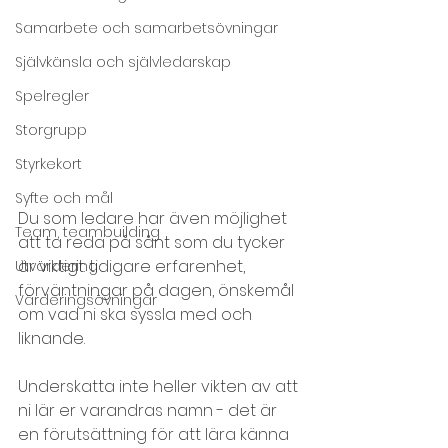
Samarbete och samarbetsövningar
Självkänsla och självledarskap
Spelregler
Storgrupp
Styrkekort
Syfte och mål
Du som ledare har även möjlighet 
Team, teambuilding
att ta reda på sånt som du tycker 
är viktigt: tidigare erfarenhet, 
Utvärdering
förväntningar på dagen, önskemål 
Värderingsövningar
om vad ni ska syssla med och 
liknande.
Underskatta inte heller vikten av att 
ni lär er varandras namn - det är 
en förutsättning för att lära känna 