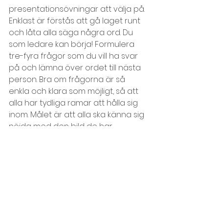
presentationsövningar att välja på. 
Enklast är förstås att gå laget runt 
och låta alla säga några ord. Du 
som ledare kan börja! Formulera 
tre-fyra frågor som du vill ha svar 
på och lämna över ordet till nästa 
person. Bra om frågorna är så 
enkla och klara som möjligt, så att 
alla har tydliga ramar att hålla sig 
inom. Målet är att alla ska känna sig 
nöjda med den bild de har 
förmedlat av sig själva.
Fler övningar hittar du under 
kategorin 
Presentationsövningar
.
Inledning och avslutning
Lära känna varandra, presentation