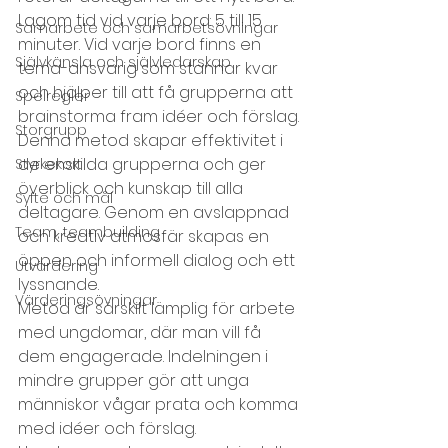
Lagom tid vid varje bord: 5 till 15 
Samarbete och samarbetsövningar
minuter. Vid varje bord finns en 
Självkänsla och självledarskap
tema-ansvarig som stannar kvar 
och hjälper till att få grupperna att 
Spelregler
brainstorma fram idéer och förslag.
Storgrupp
Denna metod skapar effektivitet i 
de enskilda grupperna och ger 
Styrkekort
överblick och kunskap till alla 
Syfte och mål
deltagare. Genom en avslappnad 
Team, teambuilding
och kreativ atmosfär skapas en 
öppen och informell dialog och ett 
Utvärdering
lyssnande.
Värderingsövningar
Metod är särskilt lämplig för arbete 
med ungdomar, där man vill få 
dem engagerade. Indelningen i 
mindre grupper gör att unga 
människor vågar prata och komma 
med idéer och förslag. 