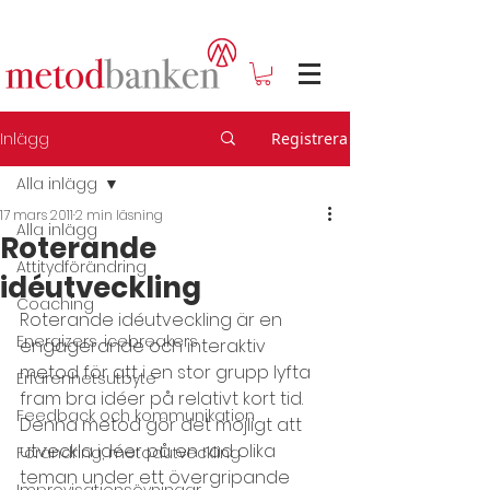
Inlägg
Registrera
Alla inlägg
17 mars 2011
2 min läsning
Alla inlägg
Roterande
Attitydförändring
idéutveckling
Coaching
Roterande idéutveckling är en 
Energizers, icebreakers
engagerande och interaktiv 
metod för att i en stor grupp lyfta 
Erfarenhetsutbyte
fram bra idéer på relativt kort tid. 
Feedback och kommunikation
Denna metod gör det möjligt att 
utveckla idéer på en rad olika 
Förändring, metodutveckling
teman under ett övergripande 
Improvisationsövningar