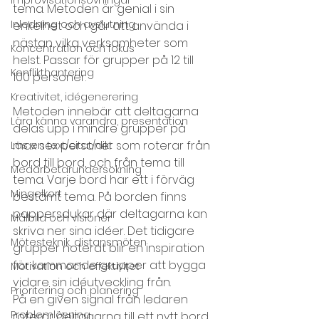
tema. Metoden är genial i sin 
Inledning och avslutning
enkelhet och går att använda i 
nästan vilka verksamheter som 
Koncentration och fokus
helst. Passar för grupper på 12 till 
Konflikthantering
100 personer.
Kreativitet, idégenerering
Metoden innebär att deltagarna 
Lära känna varandra, presentation
delas upp i mindre grupper på 
max sex personer som roterar från 
Läs en text/citat/dikt
bord till bord, och från tema till 
Medarbetarundersökning
tema. Varje bord har ett i förväg 
Mingelkort
bestämt tema. På borden finns 
pappersdukar där deltagarna kan 
Målbild och visioner
skriva ner sina idéer. Det tidigare 
Mötesteknik, distansmöten
grupper noterat blir en inspiration 
för kommande grupper att bygga 
Motivation och effektivitet
vidare sin idéutveckling från.
Prioritering och planering
På en given signal från ledaren 
Problemlösning
roterar deltagarna till ett nytt bord. 