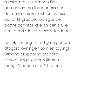
kanske inte visste innan. Det 
gemensamma förenar oss och 
det unika hos var och en av oss 
bidrar till gruppen och gör den 
bättre och starkare än den skulle 
varit om vi alla vore exakt likadana.
Tips: Höj energin ytterligare genom 
att göra övningen som en tävling! 
Utmana grupperna att göra 
redovisningen så kreativ som 
möjligt. "Scenen är er"! Utmana 
dem även att gräva på djupet för 
att hitta de mest otippade och 
originella gemensamma nämnare. 
Det blir roligare då!
Lära känna varandra, presentation
Storgrupp
Team, teambuilding