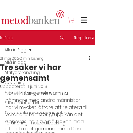
Inlägg
Registrera
Alla inlägg
21 maj 2012
2 min läsning
Alla inlägg
Tre saker vi har
Attitydförändring
gemensamt
Coaching
Uppdaterat:
11 juni 2018
Energizers, icebreakers
När vi hittar gemensamma 
nämnare med andra människor 
Erfarenhetsutbyte
har vi mycket lättare att relatera till 
Feedback och kommunikation
varandra. I en stor grupp kan det 
behövas lite hjälp på traven med 
Förändring, metodutveckling
att hitta det gemensamma. Den 
Improvisationsövningar