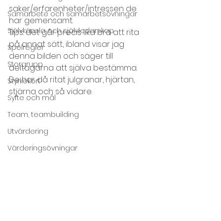
saker/erfarenheter/intressen de 
Samarbete och samarbetsövningar
har gemensamt.
Självkänsla och självledarskap
Tips: det går precis lika bra att rita 
på annat sätt, ibland visar jag 
Spelregler
denna bilden och säger till 
Storgrupp
deltagarna att själva bestämma. 
De har då ritat julgranar, hjärtan, 
Styrkekort
stjärna och så vidare.
Syfte och mål
Team, teambuilding
Utvärdering
Värderingsövningar