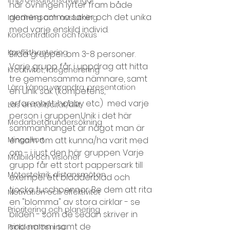
här övningen lyfter fram både 
gemensamma saker och det unika 
Inledning och avslutning
med varje enskild individ.
Koncentration och fokus
Konflikthantering
Bilda grupper om 3-8 personer. 
Varje grupp får i uppdrag att hitta 
Kreativitet, idégenerering
tre gemensamma nämnare, samt 
Lära känna varandra, presentation
en unik sak (kompetens, 
erfarenhet, hobby etc.)  med varje 
Läs en text/citat/dikt
person i gruppen.Unik i det här 
Medarbetarundersökning
sammanhanget är något man är 
Mingelkort
ensam om att kunna/ha varit med 
om - i just den här gruppen. Varje 
Målbild och visioner
grupp får ett stort pappersark till 
Mötesteknik, distansmöten
exempel ett blädderblad och 
tjocka tuschpennor. Be dem att rita 
Motivation och effektivitet
en "blomma" av stora cirklar - se 
Prioritering och planering
bilden - som de sedan skriver in 
sina namn i samt de 
Problemlösning