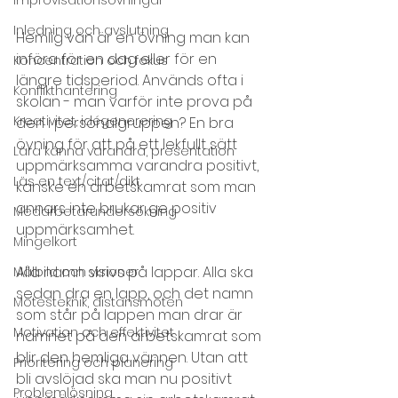
Inledning och avslutning
Hemlig vän är en övning man kan 
införa för en dag eller för en 
Koncentration och fokus
längre tidsperiod. Används ofta i 
Konflikthantering
skolan - man varför inte prova på 
Kreativitet, idégenerering
den i personalgruppen? En bra 
övning för att på ett lekfullt sätt 
Lära känna varandra, presentation
uppmärksamma varandra positivt, 
Läs en text/citat/dikt
kanske en arbetskamrat som man 
annars inte brukar ge positiv 
Medarbetarundersökning
uppmärksamhet.
Mingelkort
Alla namn skrivs på lappar. Alla ska 
Målbild och visioner
sedan dra en lapp, och det namn 
Mötesteknik, distansmöten
som står på lappen man drar är 
Motivation och effektivitet
namnet på den arbetskamrat som 
blir den hemliga vännen. Utan att 
Prioritering och planering
bli avslöjad ska man nu positivt 
Problemlösning