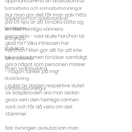
uppmärksamma sin arbetskamrat. 
Samarbete och samarbetsövningar
Hur man gör det får man själv hitta 
Självkänsla och självledarskap
på! Ett tips är att försöka sätta sig 
Spelregler
in i den hemliga vännens 
perspektiv - vad skulle han/hon bli 
Storgrupp
glad för? Vilka intressen har 
Styrkekort
han/hon? Man gör allt för att inte 
bli avslöjad, men försöker samtidigt 
Syfte och mål
göra något som personen märker 
Team, teambuilding
- någon tänker på mig!
Utvärdering
I slutet av dagen respektive slutet 
Värderingsövningar
av tidsperioden ska man sedan 
gissa vem den hemliga vännen 
varit, och får då veta om det 
stämmer.
När övningen avslutas kan man 