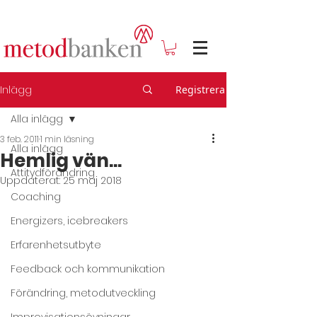
Inlägg
Registrera
Alla inlägg
3 feb. 2011
1 min läsning
Alla inlägg
Hemlig vän...
Attitydförändring
Uppdaterat:
25 maj 2018
Coaching
Energizers, icebreakers
Erfarenhetsutbyte
Feedback och kommunikation
Förändring, metodutveckling
Improvisationsövningar