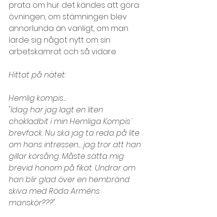
prata om hur det kändes att göra 
övningen, om stämningen blev 
annorlunda än vanligt, om man 
lärde sig något nytt om sin 
arbetskamrat och så vidare.
Hittat på nätet:
Hemlig kompis...
"Idag har jag lagt en liten 
chokladbit i min Hemliga Kompis´ 
brevfack. Nu ska jag ta reda på lite 
om hans intressen... jag tror att han 
gillar körsång. Måste sätta mig 
brevid honom på fikat. Undrar om 
han blir glad över en hembränd 
skiva med Röda Arméns 
manskör???"
Team, teambuilding