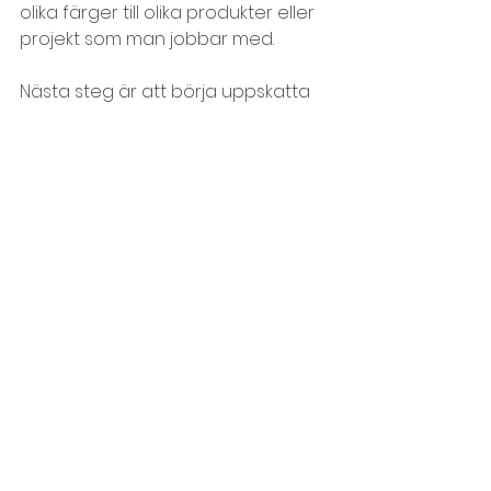
olika färger till olika produkter eller 
projekt som man jobbar med.
Nästa steg är att börja uppskatta 
hur mycket tid genomförandet av 
varje aktivitet/lapp kommer att ta. 
Varje lapp som ska upp på tavlan 
ska ha en tidsuppskattning (t.ex. hur 
många timmar) skrivet på 
baksidan. Sedan kan man använda 
hörnet på framsidan av lappen för 
att skriva ner den faktiska tiden. När 
en lapp är klar kontrollerar man hur 
bra uppskattningen var.
En guldregel med Lean och Agile är 
att experimentera och inte vara 
rädd för att testa nya saker eller 
variationer. Man provar en metod 