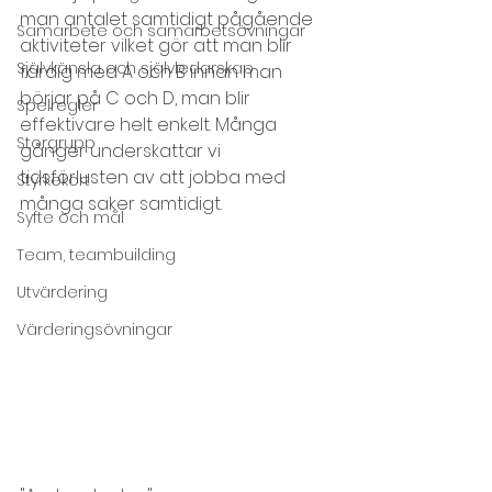
man antalet samtidigt pågående 
Samarbete och samarbetsövningar
aktiviteter vilket gör att man blir 
Självkänsla och självledarskap
färdig med A och B innan man 
börjar på C och D, man blir 
Spelregler
effektivare helt enkelt. Många 
Storgrupp
gånger underskattar vi 
tidsförlusten av att jobba med 
Styrkekort
många saker samtidigt.
Syfte och mål
Team, teambuilding
Utvärdering
Värderingsövningar