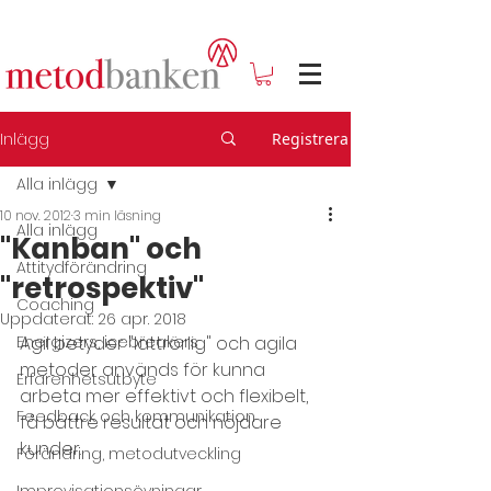
Inlägg
Registrera
Alla inlägg
10 nov. 2012
3 min läsning
Alla inlägg
"Kanban" och
Attitydförändring
"retrospektiv"
Coaching
Uppdaterat:
26 apr. 2018
Energizers, icebreakers
Agil betyder "lättrörlig" och agila 
metoder används för kunna 
Erfarenhetsutbyte
arbeta mer effektivt och flexibelt, 
Feedback och kommunikation
få bättre resultat och nöjdare 
kunder.
Förändring, metodutveckling
Improvisationsövningar