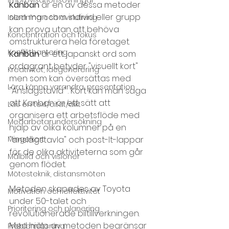
Kanban 
är en av dessa metoder 
som man som individ eller grupp 
Inledning och avslutning
kan prova utan att behöva 
Koncentration och fokus
omstrukturera hela företaget. 
Konflikthantering
Kanban 
är ett japanskt ord som 
ordagrant betyder "visuellt kort" 
Kreativitet, idégenerering
men som kan översättas med 
Lära känna varandra, presentation
"Anslagstavla" . Kort kan man säga 
att Kanban är ett sätt att 
Läs en text/citat/dikt
organisera ett arbetsflöde med 
Medarbetarundersökning
hjälp av olika kolumner på en 
Mingelkort
"anslagstavla" och post-It-lappar 
för de olika aktiviteterna som går 
Målbild och visioner
genom flödet.
Mötesteknik, distansmöten
Metoden skapades av Toyota 
Motivation och effektivitet
under 50-talet och 
Prioritering och planering
revolutionerade biltillverkningen. 
Med hjälp av metoden begränsar 
Problemlösning