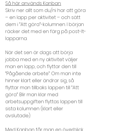
Så här används Kanban:
Skriv ner allt som du/ni har att göra 
– en lapp per aktivitet – och sätt 
dem i “Att göra”-kolumnen. I början 
räcker det med en färg på post-It-
lapparna.
När det sen är dags att börja 
jobba med en ny aktivitet väljer 
man en lapp, och flyttar den till 
“Pågående arbete”. Om man inte 
hinner klart eller ändrar sig, så 
flyttar man tillbaks lappen till “Att 
göra”. Blir man klar med 
arbetsuppgiften flyttas lappen till 
sista kolumnen (klart eller 
avslutade).
Med Kanban får man en överblick 