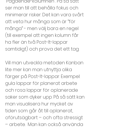
“Pågående-kolumnen”. På så sätt 
ser man till att behålla fokus och 
minimerar risker. Det kan vara svårt 
att veta hur många som är ”för 
många” - men välj bara en regel 
(till exempel att ingen kolumn får 
ha fler än två Post-It-lappar 
samtidigt) och prova det ett tag.
Vill man utveckla metoden Kanban 
lite mer kan man utnyttja olika 
färger på Post-It-lappar. Exempel: 
gula lappar för planerat arbete 
och rosa lappar för oplanerade 
saker som dyker upp. På så sätt kan 
man visualisera hur mycket av 
tiden som går åt till oplanerat, 
oförutsägbart – och ofta stressigt 
– arbete.  Man kan också använda 