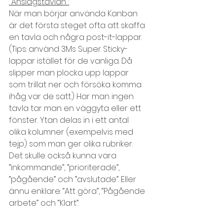
"Anslagstavlan":
När man börjar använda Kanban 
är det första steget ofta att skaffa 
en tavla och några post-it-lappar. 
(Tips: använd 3Ms Super Sticky-
lappar istället för de vanliga. Då 
slipper man plocka upp lappar 
som trillat ner och försöka komma 
ihåg var de satt.) Har man ingen 
tavla tar man en väggyta eller ett 
fönster. Ytan delas in i ett antal 
olika kolumner (exempelvis med 
tejp) som man ger olika rubriker. 
Det skulle också kunna vara 
”inkommande”, ”prioriterade”, 
”pågående” och ”avslutade”. Eller 
ännu enklare: “Att göra”, “Pågående 
arbete” och “Klart”.