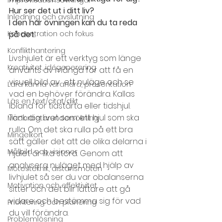
Hur ser det ut i ditt liv? 
Inledning och avslutning
I den här övningen kan du ta reda 
Koncentration och fokus
på det. 
Konflikthantering
Livshjulet är ett verktyg som länge 
Kreativitet, idégenerering
använts av många för att få en 
visuell bild av  ett nuläge och se 
Lära känna varandra, presentation
vad en behöver förändra. Kallas 
Läs en text/citat/dikt
ibland för tidstårta eller tidshjul. 
Tänk dig livet som ett hjul som ska 
Medarbetarundersökning
rulla. Om det ska rulla på ett bra 
Mingelkort
sätt gäller det att de olika delarna i 
Målbild och visioner
hjulet är lika stora. Genom att 
analysera nuläget med hjälp av 
Mötesteknik, distansmöten
livhjulet så ser du var obalanserna 
Motivation och effektivitet
sitter och det blir lä­ttare att gå 
vidare och bestämma sig för vad 
Prioritering och planering
du vill förändra.
Problemlösning