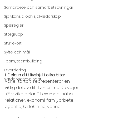
Samarbete och samarbetsövningar
Självkänsla och självledarskap
Spelregler
Storgrupp
Styrkekort
Syfte och mål
Team, teambuilding
Utvärdering
1. Dela in ditt livshjul i olika bitar
Värderingsövningar
Varje "tårtbit" ­representerar en 
viktig del av ditt liv - just nu. Du väljer 
själv vilka delar. Till exempel hälsa, 
relationer, ekonomi, familj, arbete, 
egentid, kärlek, fritid, vänner...