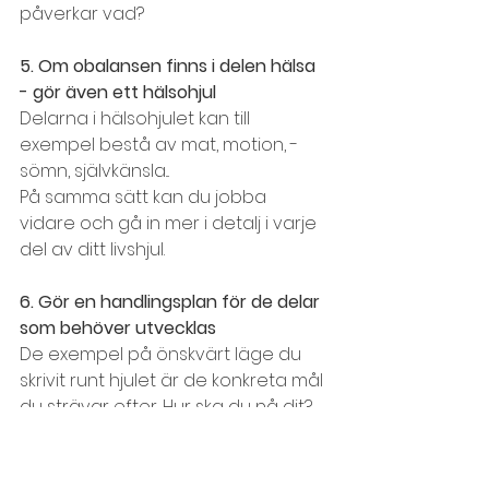
påverkar vad?
5. Om obalansen finns i delen hälsa 
- gör även ett hälsohjul
Delarna i hälsohjulet kan till 
exempel bestå av mat, motion, ­
sömn, själv­känsla...
På samma sätt kan du jobba 
vidare och gå in mer i detalj i varje 
del av ditt livshjul.
6. Gör en handlingsplan för de delar 
som behöver utvecklas
De exempel på önskvärt läge du 
skrivit runt hjulet är de konkreta mål 
du strävar efter. Hur ska du nå dit? 
Vilka förändringar behöver du 
göra? Vem kan hjälpa dig? Kan du 
redan idag planera din vardag 