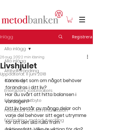
Inlägg
Registrera
Alla inlägg
26 aug. 2012
2 min läsning
Alla inlägg
Livshjulet
Attitydförändring
Uppdaterat:
11 juni 2018
Känns det som om något behöver 
Coaching
förändras i ditt liv? 
Energizers, icebreakers
Har du svårt att hitta balansen i 
Erfarenhetsutbyte
vardagen? 
Ditt liv består av många delar och 
Feedback och kommunikation
varje del behöver sitt eget utrymme 
Förändring, metodutveckling
för att det ska rulla fram 
friktionsfritt. Vilka är viktiga för dig? 
Improvisationsövningar