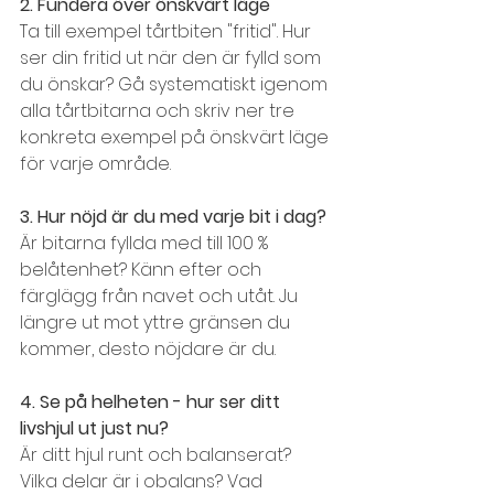
2. Fundera över önskvärt läge
Ta till exempel tårtbiten "fritid". Hur 
ser din fritid ut när den är fylld som 
du önskar? Gå systematiskt igenom 
alla tårtbitarna och skriv ner tre 
konkreta exempel på önskvärt läge 
för varje område.
3. Hur nöjd är du med varje bit i dag?
Är bitarna fyllda med till 100 % 
belåtenhet? Känn efter och 
färglägg från navet och utåt. Ju 
längre ut mot yttre ­gränsen du 
kommer, desto nöjdare är du.
4. Se på helheten - hur ser ditt 
livshjul ut just nu?
Är ditt hjul runt och balanserat? 
Vilka delar är i obalans? Vad 