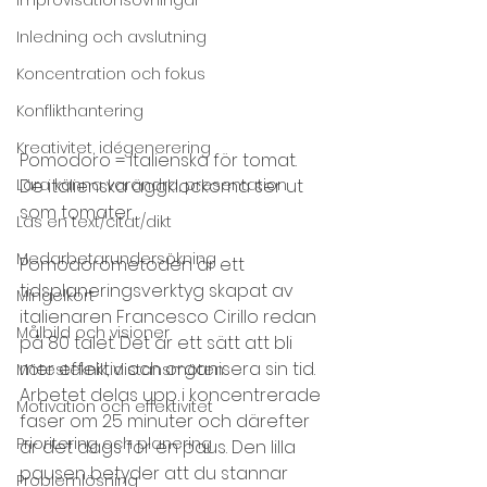
Inledning och avslutning
Koncentration och fokus
Konflikthantering
Kreativitet, idégenerering
Pomodoro = italienska för tomat. 
Lära känna varandra, presentation
De italienska äggklockorna ser ut 
som tomater…
Läs en text/citat/dikt
Medarbetarundersökning
Pomodorometoden är ett 
tidsplaneringsverktyg skapat av 
Mingelkort
italienaren Francesco Cirillo redan 
Målbild och visioner
på 80 talet. Det är ett sätt att bli 
mer effektiv och organisera sin tid. 
Mötesteknik, distansmöten
Arbetet delas upp i koncentrerade 
Motivation och effektivitet
faser om 25 minuter och därefter 
Prioritering och planering
är det dags för en paus. Den lilla 
pausen betyder att du stannar 
Problemlösning