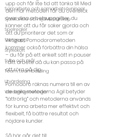
upp och får lite tid att tänka till. Med 
Samarbete och samarbetsövningar
den här metoden får du överblick 
över dina arbetsuppgifter, du 
Självkänsla och självledarskap
känner att du får saker gjorda och 
Spelregler
att du prioriterar det som är 
Storgrupp
viktigast. Pomodorometoden 
kommer också förbättra din hälsa 
Styrkekort
– du får på ett enkelt sätt in pauser 
Syfte och mål
i ditt arbete då du kan passa på 
att röra på dig.
Team, teambuilding
Utvärdering
Pomodoro räknas numera till en av 
de agila metoderna. Agil betyder 
Värderingsövningar
”lättrörlig” och metoderna används 
för kunna arbeta mer effektivt och 
flexibelt, få bättre resultat och 
nöjdare kunder.
Så här går det till: