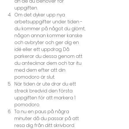
än de du behöver för 
uppgiften.
Om det dyker upp nya 
arbetsuppgifter under tiden - 
du kommer på något du glömt, 
någon annan kommer kanske 
och avbryter och ger dig en 
idé eller ett uppdrag. Då 
parkerar du dessa genom att 
du antecknar dem och tar itu 
med dem efter att din 
pomodoro är slut.
När tiden är ute drar du ett 
streck bredvid den första 
uppgiften för att markera 1 
pomodoro.
Ta nu en paus på några 
minuter då du passar på att 
resa dig från ditt skrivbord.