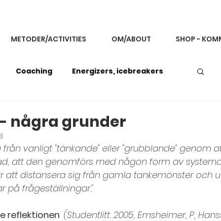
METODER/ACTIVITIES
OM/ABOUT
SHOP - KOM
Coaching
Energizers, icebreakers
back och kommunikation
 - några grunder
8
sig från vanligt "tänkande" eller "grubblande" genom a
g
Improvisationsövningar
tad, att den genomförs med någon form av systema
 är att distansera sig från gamla tankemönster och u
 på frågeställningar."
Koncentration och fokus
Konflikthantering
 reflektionen  
(Studentlitt. 2005, Emsheimer, P, Hanss