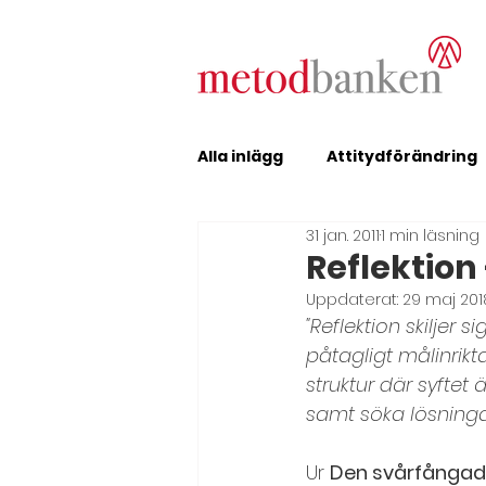
Alla inlägg
Attitydförändring
31 jan. 2011
1 min läsning
Erfarenhetsutbyte
Feed
Reflektion
Uppdaterat:
29 maj 201
"Reflektion skiljer 
Förändring, metodutvecklin
påtagligt målinrik
struktur där syftet
samt söka lösningar
Inledning och avslutning
Ur 
Den svårfångade