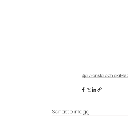
Syfte och mål
Team, tea
Värderingsövningar
Självkänsla och självl
Senaste inlägg