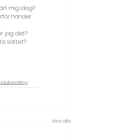
lärt mig idag?
rför händer 
r jag det?
ta sättet?
odutveckling
Visa alla