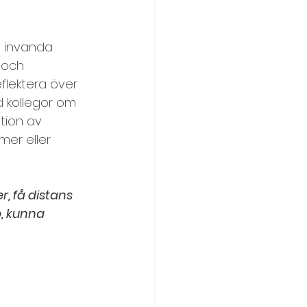
m invanda 
 och 
flektera över 
d kollegor om 
tion av 
mer eller 
, få distans 
, kunna 