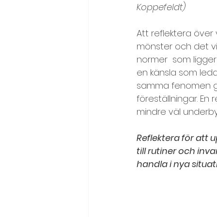
Koppefeldt)
Kreativitet, idégenerering
Att reflektera öve
mönster och det vi t
Läs en text/citat/dikt
Me
normer  som ligger 
en känsla som ledde
samma fenomen ger v
Målbild och visioner
Möt
föreställningar. En 
mindre väl underb
Motivation och effektivitet
Reflektera för att 
till rutiner och i
Problemlösning
Samarbe
handla i nya situati
Självkänsla och självledarsk