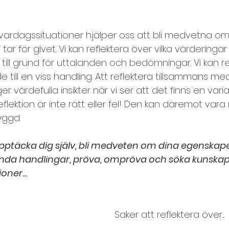
Lära känna varandra, presentation
r vardagssituationer hjälper oss att bli medvetna o
ar för givet. Vi kan reflektera över vilka värderingar
darbetarundersökning
Mingelkort
till grund för uttalanden och bedömningar. Vi kan re
 till en viss handling. Att reflektera tillsammans me
ärdefulla insikter när vi ser att det finns en varia
esteknik, distansmöten
reflektion är inte rätt eller fel! Den kan däremot vara 
yggd.
Prioritering och planering
upptäcka dig själv, bli medveten om dina egenskaper
nvanda handlingar, pröva, ompröva och söka kunskap
te och samarbetsövningar
oner...
ap
Spelregler
Storgrupp
Styrkekort
Saker att reflektera över....